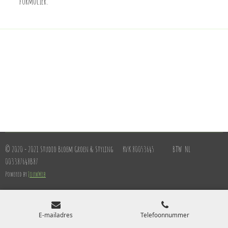
formulier.
© 2020 - 2021 Studio Bloem Groen & Styling KvK 80053645 BTW NL
003387648B87
Powered by
JouwWeb
E-mailadres
Telefoonnummer