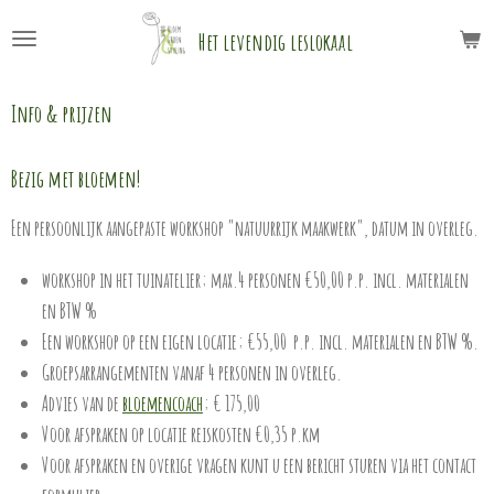
Ga
Het levendig leslokaal
direct
naar
Info & prijzen
de
hoofdinhoud
Bezig met bloemen!
Een persoonlijk aangepaste workshop "natuurrijk maakwerk", datum in overleg.
workshop in het tuinatelier; max.4 personen €50,00 p.p. incl. materialen
en BTW %
Een workshop op een eigen locatie; €55,00 p.p. incl. materialen en BTW %.
Groepsarrangementen vanaf 4 personen in overleg.
Advies van de
bloemencoach
; € 175,00
Voor afspraken op locatie reiskosten €0,35 p.km
Voor afspraken en overige vragen kunt u een bericht sturen via het contact